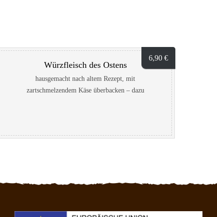
6,90
€
Würzfleisch des Ostens
hausgemacht nach altem Rezept, mit
zartschmelzendem Käse überbacken – dazu
Baguettesticks 4,6, A,C,D,G,H,I,L