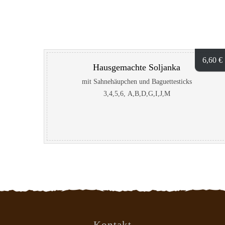
6,60
€
Hausgemachte Soljanka
mit Sahnehäupchen und Baguettesticks
3,4,5,6, A,B,D,G,I,J,M