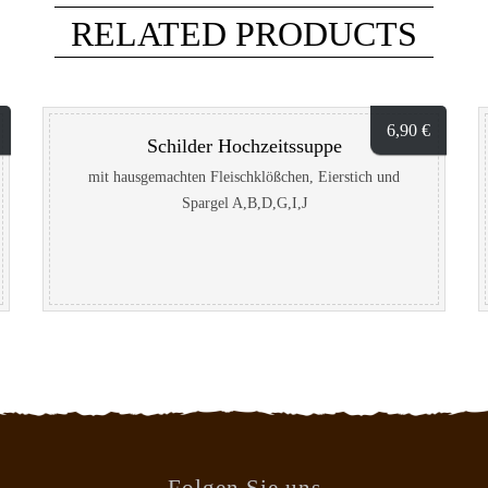
RELATED PRODUCTS
6,90
€
Schilder Hochzeitssuppe
mit hausgemachten Fleischklößchen, Eierstich und
Spargel A,B,D,G,I,J