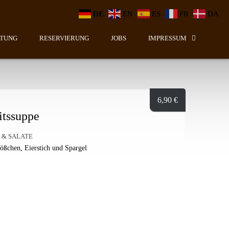
DE
EN
ES
FR
DA
LTUNG
RESERVIERUNG
JOBS
IMPRESSUM
6,90
€
itssuppe
 & SALATE
ößchen, Eierstich und Spargel