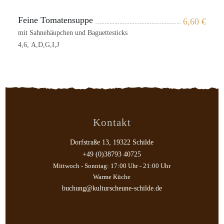
Feine Tomatensuppe
6,60
€
mit Sahnehäupchen und Baguettesticks
4,6, A,D,G,I,J
Kontakt
Dorfstraße 13, 19322 Schilde
+49 (0)38793 40725
Mittwoch - Sonntag: 17:00 Uhr - 21:00 Uhr
Warme Küche
buchung@kulturscheune-schilde.de