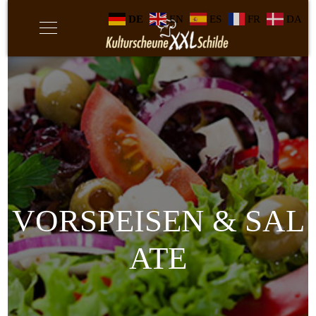
DE
EN
ES
FR
DA
VORSPEISEN & SAL
ATE