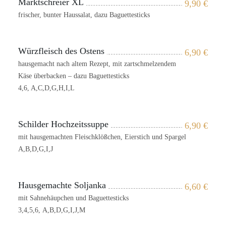
Marktschreier XL
9,90
€
frischer, bunter Haussalat, dazu Baguettesticks
Würzfleisch des Ostens
6,90
€
hausgemacht nach altem Rezept, mit zartschmelzendem
Käse überbacken – dazu Baguettesticks
4,6, A,C,D,G,H,I,L
Schilder Hochzeitssuppe
6,90
€
mit hausgemachten Fleischklößchen, Eierstich und Spargel
A,B,D,G,I,J
Hausgemachte Soljanka
6,60
€
mit Sahnehäupchen und Baguettesticks
3,4,5,6, A,B,D,G,I,J,M