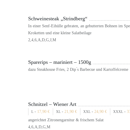
Schweinesteak „Strindberg“
In einer Senf-Eihülle gebraten, an gebutterten Bohnen im Sp
Kroketten und eine kleine Salatbeilage
2,4,6,A,D,G,J,M
Sparerips – mariniert – 1500g
dazu Steakhouse Fries, 2 Dip ́s Barbecue und Kartoffelcreme
Schnitzel – Wiener Art
-
17,90
€
-
21,90
€
-
24,90
€
-
3
L
XL
XXL
XXXL
angerichtet Zitronengarnitur & frischem Salat
4,6,A,D,G,M