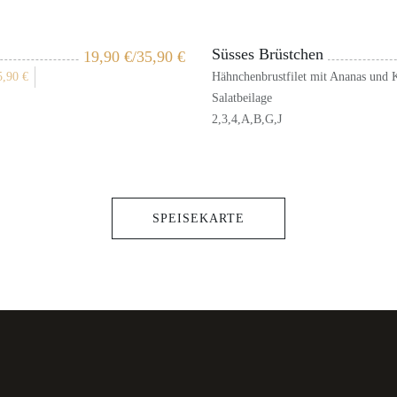
Süsses Brüstchen
19,90
€
/35,90
€
5,90
€
Hähnchenbrustfilet mit Ananas und K
Salatbeilage
2,3,4,A,B,G,J
SPEISEKARTE