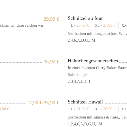
Schnitzel au four
29,90
€
eckmantel, dazu reichen wir
-
23,90
€
-
27,90
€
L
XL
XX
überbacken mit hausgemachten Würz
2,4,6,A,D,G,J,M
Hähnchengeschnetzeltes
35,90
€
In einer pikanten Curry-Sahne-Sauce 
Salatbeilage
2,3,4,A,B,G,I
Schnitzel Hawaii
17,90
€
/33,90
€
3,90
€
-
21,90
€
-
26,90
€
L
XL
XX
überbacken mit Ananas & Käse,, Sal
1,2,4,6,A,D,G,H,J,M