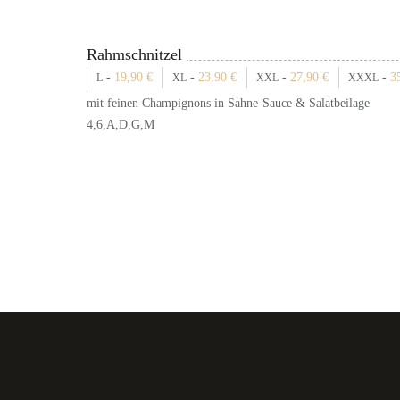
Rahmschnitzel
-
19,90
€
-
23,90
€
-
27,90
€
-
3
L
XL
XXL
XXXL
mit feinen Champignons in Sahne-Sauce & Salatbeilage
4,6,A,D,G,M