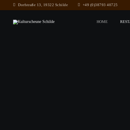
Dorfstraße 13, 19322 Schilde
+49 (0)38793 40725
HOME
REST