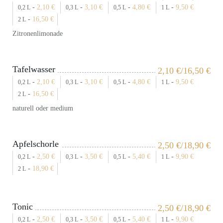
-
2,10
€
-
3,10
€
-
4,80
€
-
9,50
€
0,2 L
0,3 L
0,5 L
1 L
-
16,50
€
2 L
Zitronenlimonade
Tafelwasser
2,10
€
/16,50
€
-
2,10
€
-
3,10
€
-
4,80
€
-
9,50
€
0,2 L
0,3 L
0,5 L
1 L
-
16,50
€
2 L
naturell oder medium
Apfelschorle
2,50
€
/18,90
€
-
2,50
€
-
3,50
€
-
5,40
€
-
9,90
€
0,2 L
0,3 L
0,5 L
1 L
-
18,90
€
2 L
Tonic
2,50
€
/18,90
€
-
2,50
€
-
3,50
€
-
5,40
€
-
9,90
€
0,2 L
0,3 L
0,5 L
1 L