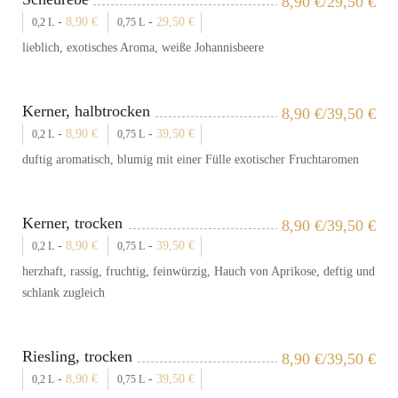
8,90
€
/29,50
€
-
8,90
€
-
29,50
€
0,2 L
0,75 L
lieblich, exotisches Aroma, weiße Johannisbeere
Kerner, halbtrocken
8,90
€
/39,50
€
-
8,90
€
-
39,50
€
0,2 L
0,75 L
duftig aromatisch, blumig mit einer Fülle exotischer Fruchtaromen
Kerner, trocken
8,90
€
/39,50
€
-
8,90
€
-
39,50
€
0,2 L
0,75 L
herzhaft, rassig, fruchtig, feinwürzig, Hauch von Aprikose, deftig und
schlank zugleich
Riesling, trocken
8,90
€
/39,50
€
-
8,90
€
-
39,50
€
0,2 L
0,75 L