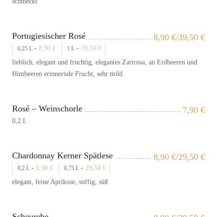
schmeckt
Portugiesischer Rosé
8,90
€
/39,50
€
-
8,90
€
-
39,50
€
0,25 L
1 L
lieblich, elegant und fruchtig, elegantes Zartrosa, an Erdbeeren und
Himbeeren erinnernde Frucht, sehr mild
Rosé – Weinschorle
7,90
€
0,2 L
Chardonnay Kerner Spätlese
8,90
€
/29,50
€
-
8,90
€
-
29,50
€
0,2 L
0,75 L
elegant, feine Aprikose, suffig, süß
Scheurebe