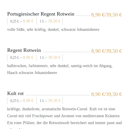
Portugiesischer Regent Rotwein
8,90
€
/39,50
€
-
8,90
€
-
39,50
€
0,25 L
1 L
volle Süße, sehr kräftig, dunkel, schwarze Johannisbeere
Regent Rotwein
8,90
€
/39,50
€
-
8,90
€
-
39,50
€
0,25 L
1 L
halbtrocken, farbintensiv, sehr dunkel, samtig-weich im Abgang,
Hauch schwarze Johannisbeere
Kult rot
8,90
€
/39,50
€
-
8,90
€
-
39,50
€
0,25 L
1 L
kräftige, dunkelrote, aromatische Rotwein-Cuveé. Kult rot ist eine
Cuveé mit viel Fruchtpower und Aromen von mediterranen Kräutern.
Ein roter Pfälzer, der die Rotweinwelt bereichert und immer passt und