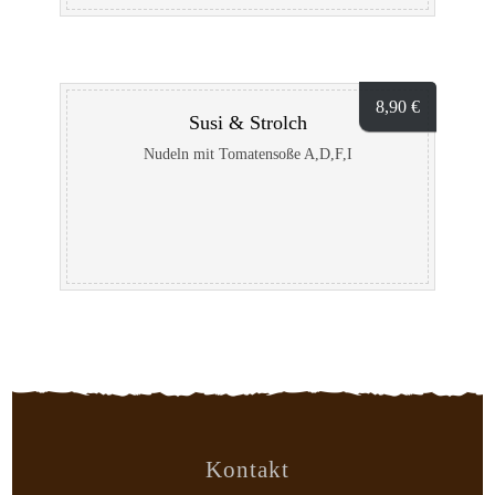
8,90
€
Susi & Strolch
Nudeln mit Tomatensoße A,D,F,I
Kontakt