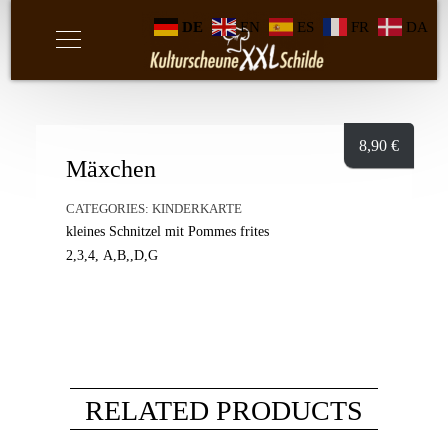
DE
EN
ES
FR
DA
8,90
€
Mäxchen
CATEGORIES:
KINDERKARTE
kleines Schnitzel mit Pommes frites
2,3,4, A,B,,D,G
RELATED PRODUCTS