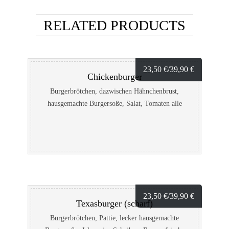
RELATED PRODUCTS
23,50
€
/39,90
€
Chickenburger
Burgerbrötchen, dazwischen Hähnchenbrust,
hausgemachte Burgersoße, Salat, Tomaten alle
Burger enthalten: 1,2,4,5,A,B,D,F,G,H,I,J,L,M
23,50
€
/39,90
€
Texasburger (scharf)
Burgerbrötchen, Pattie, lecker hausgemachte