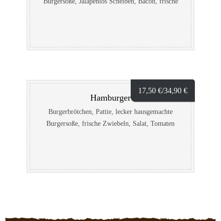
Burgersoße, Jalapenios Scheiben, Bacon, frische
Tomaten, saure Gurke, Zwiebeln, hausgemachte
Chilisauce und Salat alle Burger enthalten:
1,2,4,5,A,B,D,F,G,H,I,J,L,M
17,50
€
/34,90
€
Hamburger
Burgerbrötchen, Pattie, lecker hausgemachte
Burgersoße, frische Zwiebeln, Salat, Tomaten
und saure Gurke alle Burger enthalten:
1,2,4,5,A,B,D,F,G,H,I,J,L,M