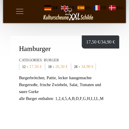
DE
EN
ES
FR
DA
17,50
€
/34,90
€
Hamburger
CATEGORIES:
BURGER
-
17,50
€
-
26,50
€
-
34,90
€
12
18
28
Burgerbrötchen, Pattie, lecker hausgemachte
Burgersoße, frische Zwiebeln, Salat, Tomaten und
saure Gurke
alle Burger enthalten: 1,2,4,5,A,B,D,F,G,H,I,J,L,M