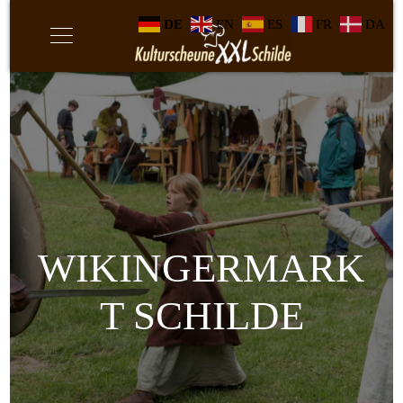
DE
EN
ES
FR
DA
WIKINGERMARK
T SCHILDE