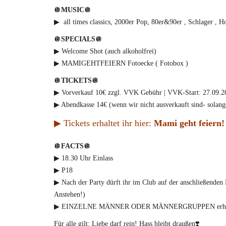
🪩
MUSIC
🪩
▶︎ all times classics, 2000er Pop, 80er&90er , Schlager , 
🪩
SPECIALS
🪩
▶︎ Welcome Shot (auch alkoholfrei)
▶︎ MAMIGEHTFEIERN Fotoecke ( Fotobox )
🪩
TICKETS
🪩
▶︎ Vorverkauf 10€ zzgl. VVK Gebühr | VVK-Start: 27.09.2
▶︎ Abendkasse 14€ (wenn wir nicht ausverkauft sind- solange
▶︎ Tickets erhaltet ihr hier:
Mami geht feiern!
🪩
FACTS
🪩
▶︎ 18.30 Uhr Einlass
▶︎ P18
▶︎ Nach der Party dürft ihr im Club auf der anschließenden 
Anstehen!)
▶︎ EINZELNE MÄNNER ODER MÄNNERGRUPPEN erhalten 
Für alle gilt: Liebe darf rein! Hass bleibt draußen❣️