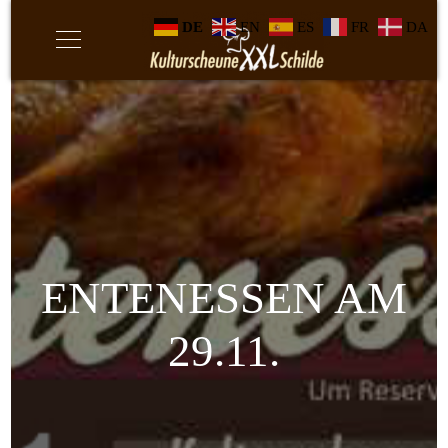
DE
EN
ES
FR
DA
ENTENESSEN AM
29.11.