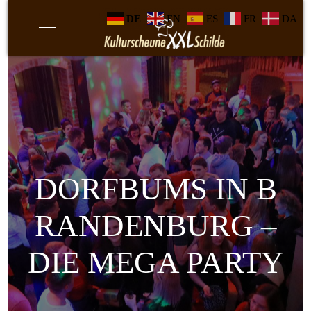
DE
EN
ES
FR
DA
DORFBUMS IN B
RANDENBURG –
DIE MEGA PARTY