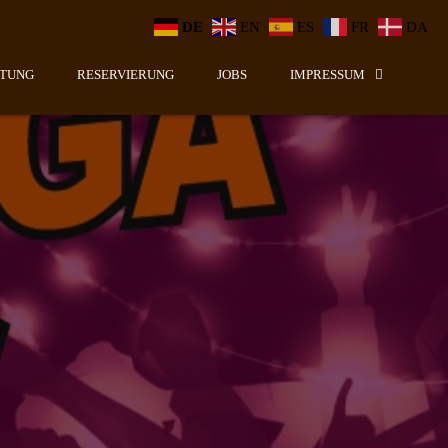
DE
EN
ES
FR
DA
LTUNG
RESERVIERUNG
JOBS
IMPRESSUM