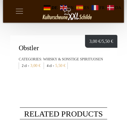
DE
EN
ES
FR
DA
3,00
€
/5,50
€
Obstler
CATEGORIES:
WHISKY & SONSTIGE SPIRITUOSEN
-
3,00
€
-
5,50
€
2 cl
4 cl
RELATED PRODUCTS