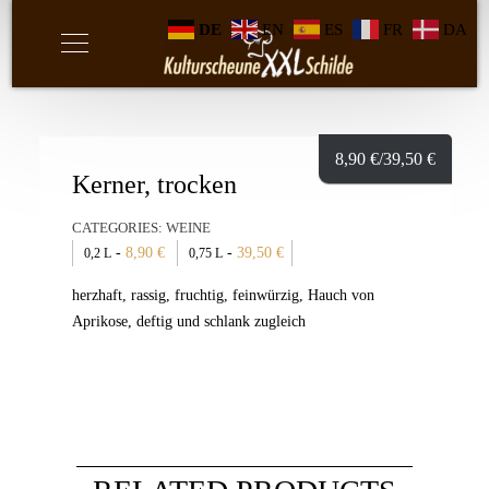
DE
EN
ES
FR
DA
8,90
€
/39,50
€
Kerner, trocken
CATEGORIES:
WEINE
-
8,90
€
-
39,50
€
0,2 L
0,75 L
herzhaft, rassig, fruchtig, feinwürzig, Hauch von
Aprikose, deftig und schlank zugleich