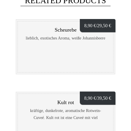
RELATED PRODUCTS
8,90
€
/29,50
€
Scheurebe
lieblich, exotisches Aroma, weiße Johannisbeere
8,90
€
/39,50
€
Kult rot
kräftige, dunkelrote, aromatische Rotwein-
Cuveé. Kult rot ist eine Cuveé mit viel
Fruchtpower und Aromen von mediterranen