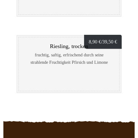
Kräutern. Ein roter Pfälzer, der die Rotweinwelt
bereichert und immer passt und schmeckt
8,90
€
/39,50
€
Riesling, trocken
fruchtig, saftig, erfrischend durch seine
strahlende Fruchtigkeit Pfirsich und Limone