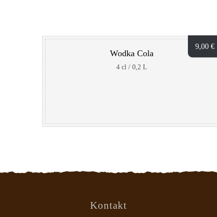
9,00
€
Wodka Cola
4 cl / 0,2 L
Kontakt