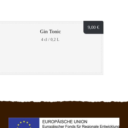
9,00
€
Gin Tonic
4 cl / 0,2 L