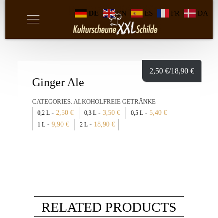
DE
EN
ES
FR
DA
2,50
€
/18,90
€
Ginger Ale
CATEGORIES:
ALKOHOLFREIE GETRÄNKE
-
2,50
€
-
3,50
€
-
5,40
€
0,2 L
0,3 L
0,5 L
-
9,90
€
-
18,90
€
1 L
2 L
RELATED PRODUCTS