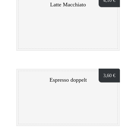
4,10
€
Latte Macchiato
3,60
€
Espresso doppelt