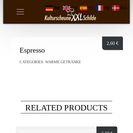
DE
EN
ES
FR
DA
2,60
€
Espresso
CATEGORIES:
WARME GETRÄNKE
RELATED PRODUCTS