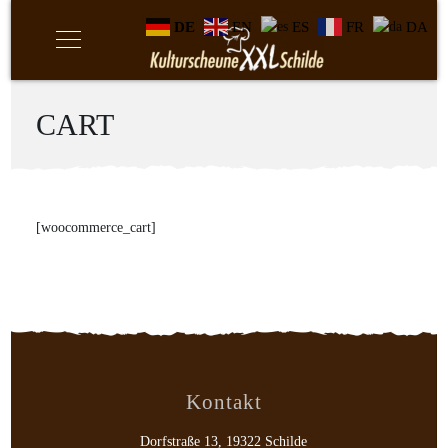
DE
EN
ES
FR
DA
CART
[woocommerce_cart]
Kontakt
Dorfstraße 13, 19322 Schilde